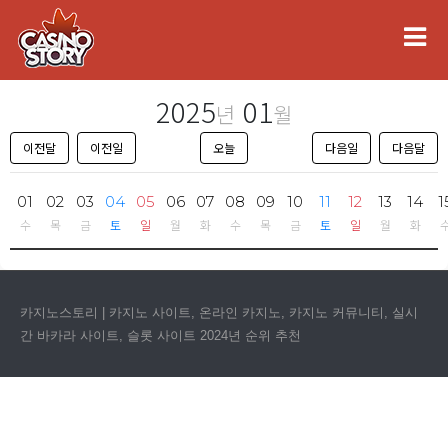
2025
01
년
월
이전달
이전일
오늘
다음일
다음달
01
02
03
04
05
06
07
08
09
10
11
12
13
14
1
수
목
금
토
일
월
화
수
목
금
토
일
월
화
카지노스토리 | 카지노 사이트, 온라인 카지노, 카지노 커뮤니티, 실시
간 바카라 사이트, 슬롯 사이트 2024년 순위 추천