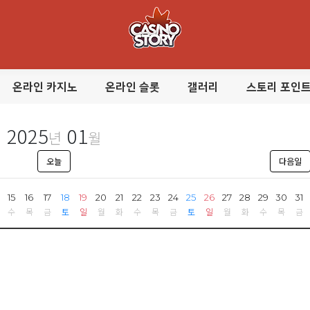
온라인 카지노
온라인 슬롯
갤러리
스토리 포인
2025
01
년
월
오늘
다음일
15
16
17
18
19
20
21
22
23
24
25
26
27
28
29
30
31
수
목
금
토
일
월
화
수
목
금
토
일
월
화
수
목
금