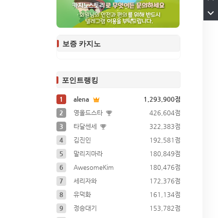
보증 카지노
포인트랭킹
1
alena
1,293,900점
2
영올드스타
426,604점
3
타달센세
322,383점
4
김진인
192,581점
5
말리지마라
180,849점
6
AwesomeKim
180,476점
7
세리자와
172,376점
8
유덕화
161,134점
9
정승대기
153,782점