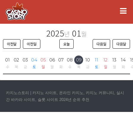
2025
01
년
월
이전달
이전일
오늘
다음일
다음달
01
02
03
04
05
06
07
08
09
10
11
12
13
14
1
수
목
금
토
일
월
화
수
목
금
토
일
월
화
카지노스토리 | 카지노 사이트, 온라인 카지노, 카지노 커뮤니티, 실시
간 바카라 사이트, 슬롯 사이트 2024년 순위 추천