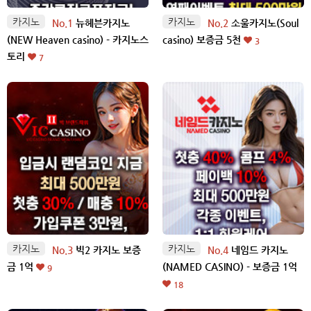
카지노
카지노
No.1
뉴헤븐카지노
No.2
소울카지노(Soul
(NEW Heaven casino) - 카지노스
casino) 보증금 5천
3
토리
7
카지노
카지노
No.3
빅2 카지노 보증
No.4
네임드 카지노
금 1억
(NAMED CASINO) - 보증금 1억
9
18