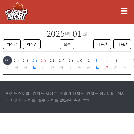
2025
01
년
월
이전달
이전일
오늘
다음일
다음달
01
02
03
04
05
06
07
08
09
10
11
12
13
14
1
수
목
금
토
일
월
화
수
목
금
토
일
월
화
카지노스토리 | 카지노 사이트, 온라인 카지노, 카지노 커뮤니티, 실시
간 바카라 사이트, 슬롯 사이트 2024년 순위 추천