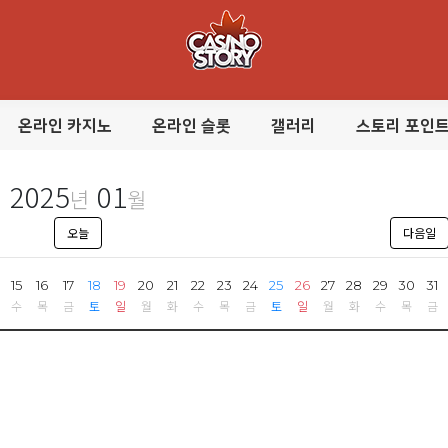
온라인 카지노
온라인 슬롯
갤러리
스토리 포인
2025
01
년
월
오늘
다음일
15
16
17
18
19
20
21
22
23
24
25
26
27
28
29
30
31
수
목
금
토
일
월
화
수
목
금
토
일
월
화
수
목
금