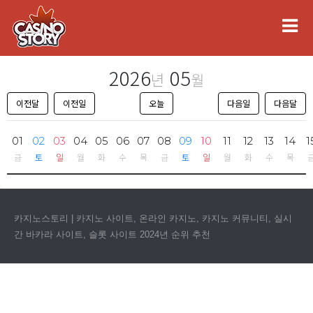
2026
05
년
월
이전달
이전일
오늘
다음일
다음달
01
02
03
04
05
06
07
08
09
10
11
12
13
14
1
금
토
일
월
화
수
목
금
토
일
월
화
수
목
카지노스토리 | 카지노 사이트, 온라인 카지노, 카지노 커뮤니티, 실시
간 바카라 사이트, 슬롯 사이트 2024년 순위 추천