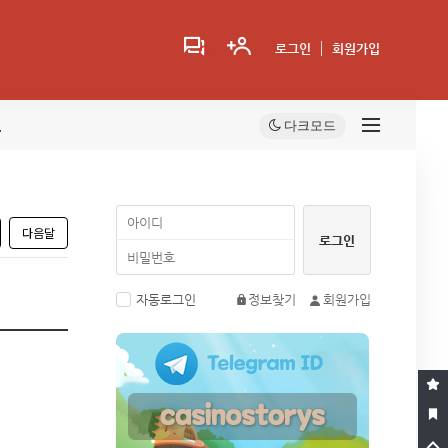
로그인
회원가입
트
다음달
자동로그인
정보찾기
회원가입