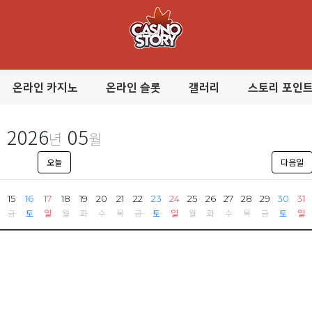
온라인 카지노
온라인 슬롯
갤러리
스토리 포인
2026
05
년
월
오늘
다음일
15
16
17
18
19
20
21
22
23
24
25
26
27
28
29
30
31
금
토
일
월
화
수
목
금
토
일
월
화
수
목
금
토
일