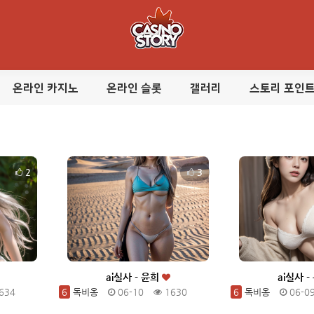
온라인 카지노
온라인 슬롯
갤러리
스토리 포인
2
3
ai실사 - 윤희
ai실사 
634
6
독비옹
06-10
1630
6
독비옹
06-0