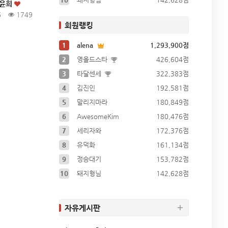
- 윤희
6
1749
회원랭킹
1
alena
1,293,900점
2
영올드스타
426,604점
3
타달센세
322,383점
4
김진인
192,581점
5
말리지마라
180,849점
6
AwesomeKim
180,476점
7
세리자와
172,376점
8
유덕화
161,134점
9
정승대기
153,782점
10
돼지형님
142,628점
자유게시판