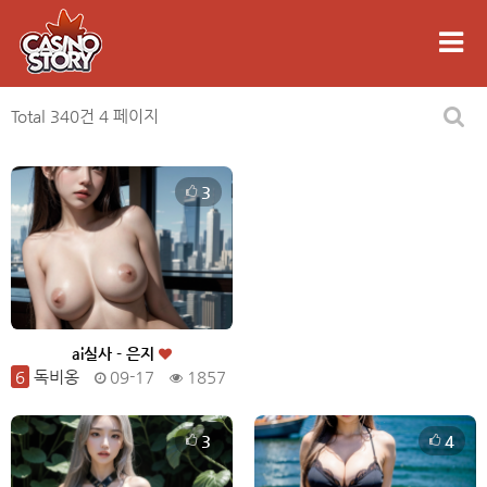
Total 340건
4 페이지
3
ai실사 - 은지
6
독비옹
09-17
1857
3
4