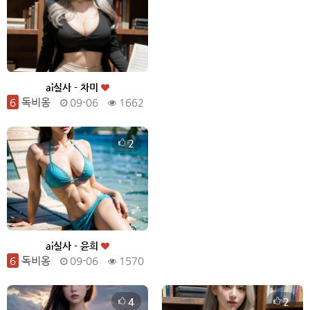
ai실사 - 차미
6
독비옹
09-06
1662
2
ai실사 - 윤희
6
독비옹
09-06
1570
4
2