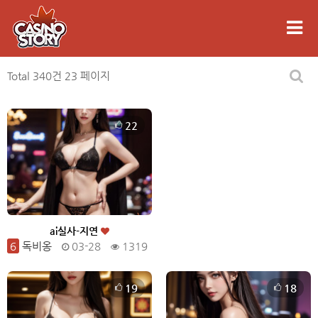
Total 340건
23 페이지
22
ai실사-지연
6
독비옹
03-28
1319
19
18