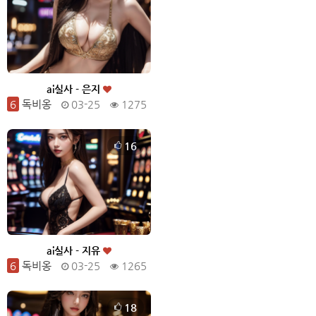
ai실사 - 은지
6
독비옹
03-25
1275
16
ai실사 - 지유
6
독비옹
03-25
1265
18