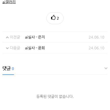
ai갤러리
2
이전글
ai실사 - 은지
24.06.10
다음글
ai실사 - 윤희
24.06.10
댓글
0
등록된 댓글이 없습니다.