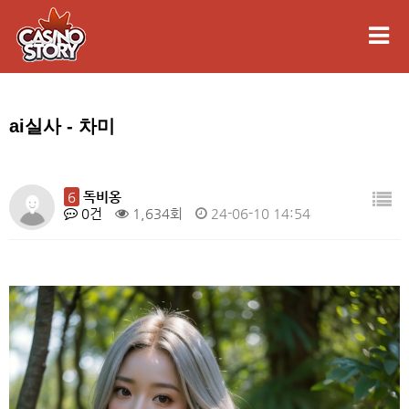
ai실사 - 차미
6
독비옹
0건
1,634회
24-06-10 14:54