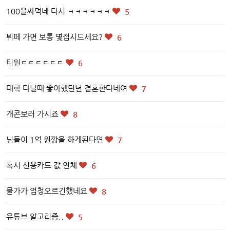
100을싸먹네 다시 ㅋㅋㅋㅋㅋㅋ
5
뷔페 가면 보통 몇접시드세요?
6
티원ㄷㄷㄷㄷㄷㄷ
6
대학 다닐때 좋아했던년 결혼한다네여
7
개콘보러 가시죠
8
님들이 1억 원깡을 하게된다면
7
혹시 신용카드 값 연체
6
물가가 엄청오르긴했네요
8
유튜브 알고리즘..
5