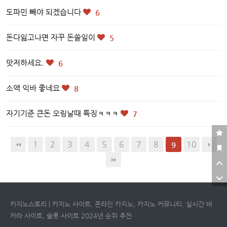
도파민 빼야 되겠습니다
6
돈다잃고나면 자꾸 돈쓸일이
5
맛저하세요.
6
소액 익바 좋네요
8
자기기준 큰돈 오링날때 특징ㅋㅋㅋ
7
1
2
3
4
5
6
7
8
10
9
카지노스토리 | 카지노 사이트, 온라인 카지노, 카지노 커뮤니티, 실시간 바
카라 사이트, 슬롯 사이트 2024년 순위 추천