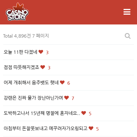
Total 4,896건
7 페이지
오늘 11판 다졌네
3
점점 따뜻해지겠죠
3
어제 개취해서 음주뱃도 햇네
6
강랜은 진짜 물가 장난아닌가여
7
도박하고나서 15년째 명절에 혼자네요..
5
아침부터 돈잘못보내고 메꾸려자가오링되고
5