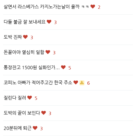
살면서 라스베가스 카지노가는날이 올까 ㅋㅋ
2
다들 불금 잘 보내세요
3
도박 진짜
3
돈꼴아야 열심히 일함
3
통장잔고 1500원 실화인가...
5
코피노 아빠가 적어주고간 한국 주소
6
질린다 질려
5
도박의 끝이 보인다
3
20분뒤에 퇴근
3