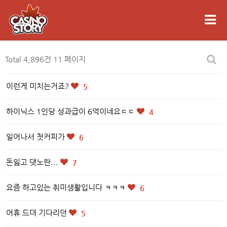
Total 4,896건
11 페이지
이런게 미치는거죠?
5
하이닉스 1인당 성과급이 6억이네요ㄷㄷ
4
일어나서 첫커피가
6
돈잃고 댓노란...
7
요즘 하고있는 취미생활입니다 ㅋㅋㅋ
6
어휴 드뎌 기다리던
5