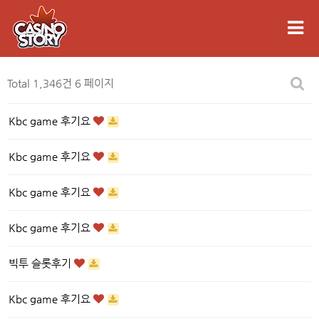
Total 1,346건
6 페이지
Kbc game 후기요
Kbc game 후기요
Kbc game 후기요
Kbc game 후기요
빅투 슬롯후기
Kbc game 후기요