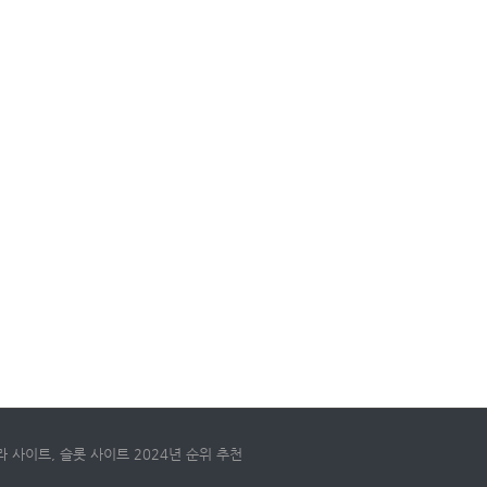
 사이트, 슬롯 사이트 2024년 순위 추천