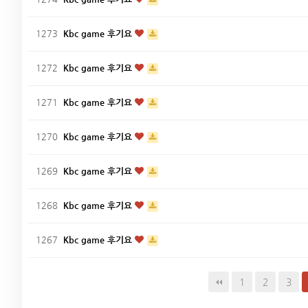
1273
Kbc game 후기요
1272
Kbc game 후기요
1271
Kbc game 후기요
1270
Kbc game 후기요
1269
Kbc game 후기요
1268
Kbc game 후기요
1267
Kbc game 후기요
다음
맨끝
1
2
3