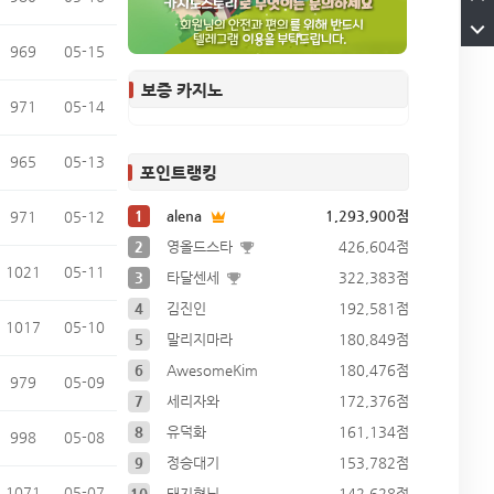
969
05-15
보증 카지노
971
05-14
965
05-13
포인트랭킹
1
alena
1,293,900점
971
05-12
2
영올드스타
426,604점
1021
05-11
3
타달센세
322,383점
4
김진인
192,581점
1017
05-10
5
말리지마라
180,849점
6
AwesomeKim
180,476점
979
05-09
7
세리자와
172,376점
8
유덕화
161,134점
998
05-08
9
정승대기
153,782점
1071
05-07
10
돼지형님
142,628점