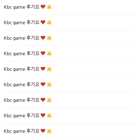
Kbc game 후기요
Kbc game 후기요
Kbc game 후기요
Kbc game 후기요
Kbc game 후기요
Kbc game 후기요
Kbc game 후기요
Kbc game 후기요
Kbc game 후기요