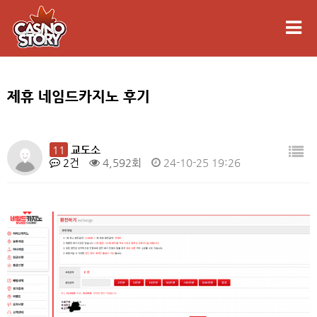
제휴 네임드카지노 후기
11
교도소
2건
4,592회
24-10-25 19:26