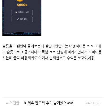
슬롯을 오랜만에 돌려보는데 잘맞다안맞다는 여전하네용 ㅋㅋ 그래
도 슬롯으로 조금이나마 이득봄 ㅋㅋ 난원래 바카라만해서 라바이용
하는데 둘다 이용해봐도 여기서 손해안보고 수익은 보고있네용
이전글
비제휴 판도라 후기 남겨봤어@@
24.10.26