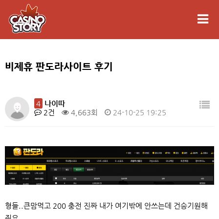
비제휴 판도라사이트 후기
4
나이따
2건
4,663회
24-10-25 19:25
형들..큰맘먹고 200 충전 진짜 내가 여기밖에 안쓰는데 건승기원해
줘요 ...