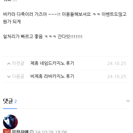
바카라 다죽이러 가즈아 ~~~!! 이용들해보셔요 ㅋㅋ 이벤트도많고
뭔가 되게
일처리가 빠르고 좋음 ㅋㅋㅋ 간다잇!!!!!!!
이전글
제휴 네임드카지노 후기
24.10.25
다음글
비제휴 라바카지노 후기
24.10.25
댓글
2
30
무한지애
24-10-26 18:06