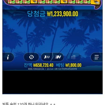
빅투 슬럿 120개 하나 터지네요 ㅅㅅ