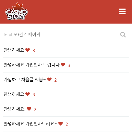
Total 59건
4 페이지
안녕하세요
3
안녕하세요 가입인사 드립니다
3
가입하고 처음글 써봄~
2
안녕하세요
3
안녕하세요.
2
안녕하세요 가입인사드려요~
2