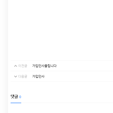
이전글
가입인사올립니다
다음글
가입인사
댓글
0