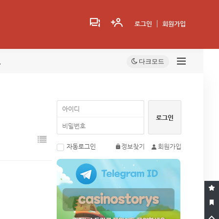
로그인
회원가입
트
자동로그인
정보찾기
회원가입