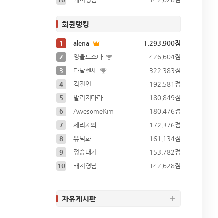
회원랭킹
1
alena
1,293,900점
2
영올드스타
426,604점
3
타달센세
322,383점
4
김진인
192,581점
5
말리지마라
180,849점
6
AwesomeKim
180,476점
7
세리자와
172,376점
8
유덕화
161,134점
9
정승대기
153,782점
10
돼지형님
142,628점
자유게시판