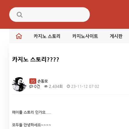
카지노 스토리
카지노사이트
게시판
카지노 스토리????
35
손동모
0건
2,434회
23-11-12 07:02
메이플 스토리 인가요.....
모두들 안녕하세요~~~~