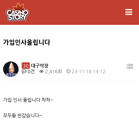
가입인사올립니다
30
대구막창
0건
2,416회
23-11-18 14:12
가입 인사 올립니다 착착~
모두들 반갑습니다~