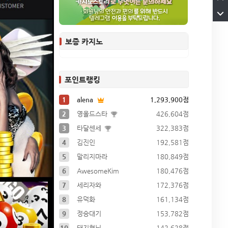
보증 카지노
포인트랭킹
1
alena
1,293,900점
2
영올드스타
426,604점
3
타달센세
322,383점
4
김진인
192,581점
5
말리지마라
180,849점
6
AwesomeKim
180,476점
7
세리자와
172,376점
8
유덕화
161,134점
9
정승대기
153,782점
10
돼지형님
142,628점