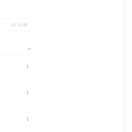
24.10.08