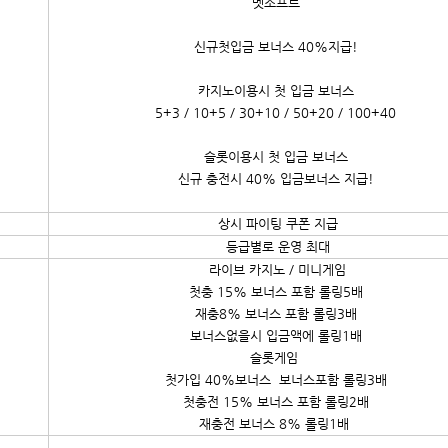
벳소프트
신규첫입금 보너스 40%지급!
카지노이용시 첫 입금 보너스
5+3 / 10+5 / 30+10 / 50+20 / 100+40
슬롯이용시 첫 입금 보너스
신규 충전시 40% 입금보너스 지급!
상시 파이팅 쿠폰 지급
등급별로 운영 최대
라이브 카지노 / 미니게임
첫충 15% 보너스 포함 롤링5배
재충8% 보너스 포함 롤링3배
보너스없을시 입금액에 롤링1배
슬롯게임
첫가입 40%보너스 보너스포함 롤링3배
첫충전 15% 보너스 포함 롤링2배
재충전 보너스 8% 롤링1배