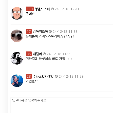
113
영올드스타
24-12-16 12:41
좋네요
17
강아지조아
24-12-18 11:58
뉴헤븐이 카지노스토리에????????
35
대길이
24-12-18 11:59
귀한걸음 하셧네요 바로 가입 ㄱㄱ
28
くわたけいすけ
24-12-18 11:59
가입완요