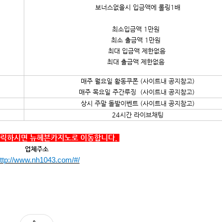
보너스없을시 입금액에 롤링1배
최소입금액 1만원
최소 출금액 1만원
최대 입금액 제한없음
최대 출금액 제한없음
매주 월요일 활동쿠폰 (사이트내 공지참고)
매주 목요일 주간루징 (사이트내 공지참고)
상시 주말 돌발이벤트 (사이트내 공지참고)
24시간 라이브채팅
클릭하시면
뉴헤븐카지노로
이동합니다.
업체주소
ttp://www.nh1043.com/#/