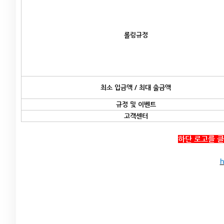
롤링규정
최소 입금액 / 최대 출금액
규정 및 이벤트
고객센터
하단 로고를 
h