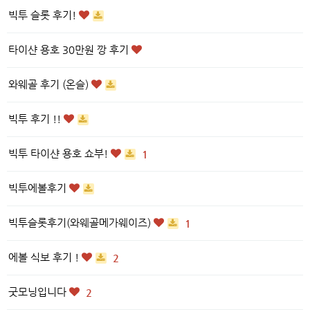
빅투 슬롯 후기!
타이샨 용호 30만원 깡 후기
와웨골 후기 (온슬)
빅투 후기 !!
빅투 타이샨 용호 쇼부!
1
빅투에볼후기
빅투슬롯후기(와웨골메가웨이즈)
1
에볼 식보 후기 !
2
굿모닝입니다
2