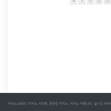
다음
맨끝
51
52
53
카지노스토리 | 카지노 사이트, 온라인 카지노, 카지노 커뮤니티, 실시간 바카라