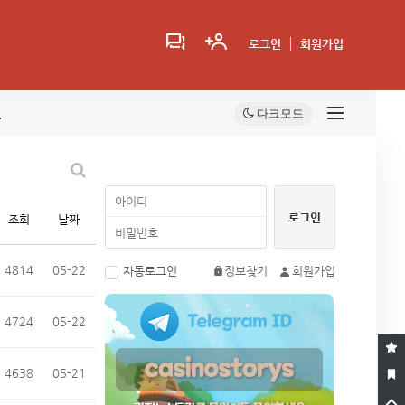
로그인
회원가입
트
조회
날짜
4814
05-22
자동로그인
정보찾기
회원가입
4724
05-22
4638
05-21