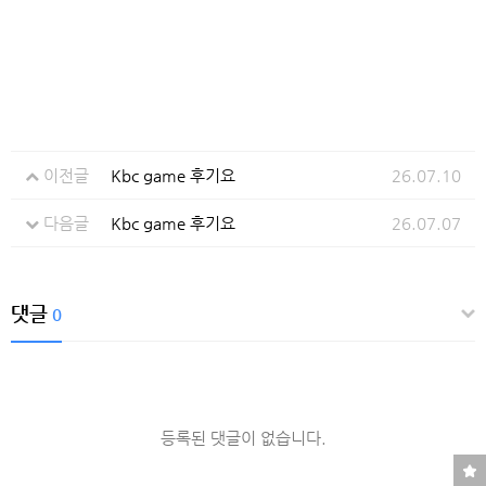
이전글
Kbc game 후기요
26.07.10
다음글
Kbc game 후기요
26.07.07
댓글
0
등록된 댓글이 없습니다.