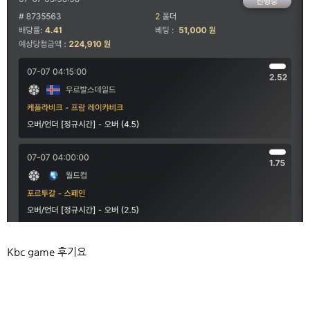
Kbc game 후기요