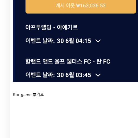
Kbc game 후기요