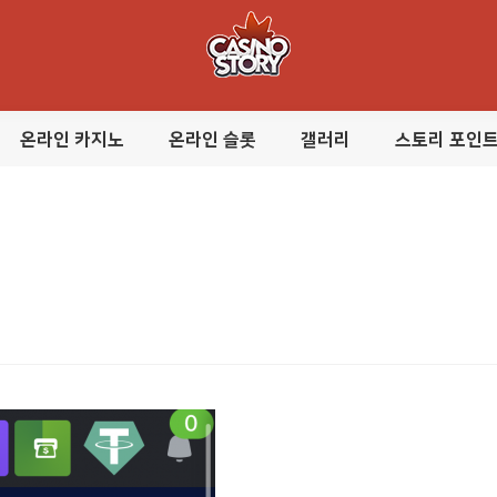
온라인 카지노
온라인 슬롯
갤러리
스토리 포인