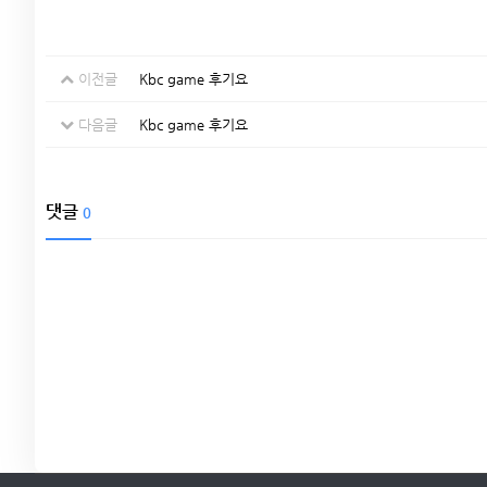
이전글
Kbc game 후기요
다음글
Kbc game 후기요
댓글
0