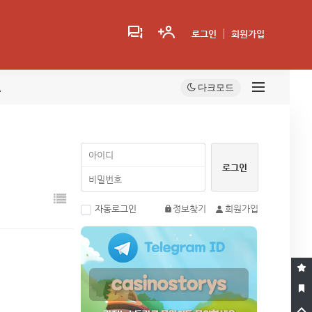
로그인
회원가입
트
자동로그인
정보찾기
회원가입