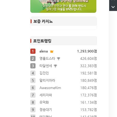
보증 카지노
포인트랭킹
1
alena
1,293,900점
2
영올드스타
426,604점
3
타달센세
322,383점
4
김진인
192,581점
5
말리지마라
180,849점
6
AwesomeKim
180,476점
7
세리자와
172,376점
8
유덕화
161,134점
9
정승대기
153,782점
10
돼지형님
142,628점