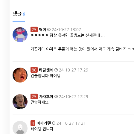
댓글
6
25
혁이
24-10-27 13:07
ㅋㅋㅋㅋㅋ 항상 유져만 골병드는 신세인데 ...
가끔가다 야차로 두둘겨 패는 맛이 있어서 져도 계속 덤비죠 ㅋ
86
타달센세
24-10-27 17:29
건승입니다 화이팅
25
가자후야
24-10-27 17:29
건승하세요
4
바카라맨
24-10-27 17:31
화이팅 입니다