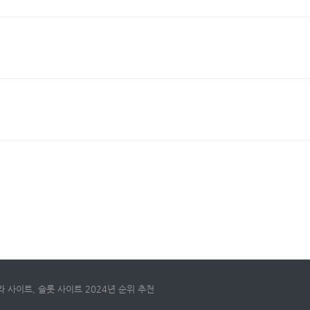
 사이트, 슬롯 사이트 2024년 순위 추천