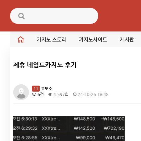
카지노 스토리
카지노사이트
게시판
제휴 네임드카지노 후기
11
교도소
6건
4,597회
24-10-26 18:48