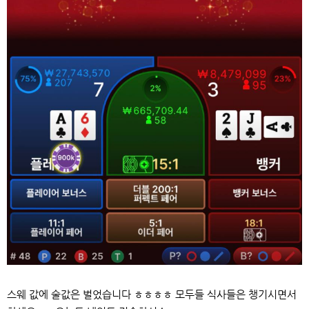
스웨 값에 술값은 벌었습니다 ㅎㅎㅎㅎ 모두들 식사들은 챙기시면서