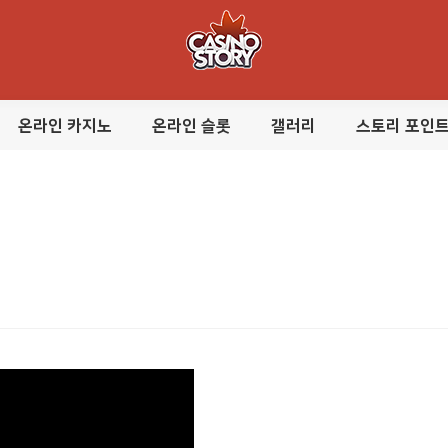
온라인 카지노
온라인 슬롯
갤러리
스토리 포인