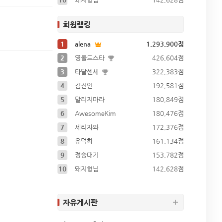
회원랭킹
1
alena
1,293,900점
2
영올드스타
426,604점
3
타달센세
322,383점
4
김진인
192,581점
5
말리지마라
180,849점
6
AwesomeKim
180,476점
7
세리자와
172,376점
8
유덕화
161,134점
9
정승대기
153,782점
10
돼지형님
142,628점
자유게시판