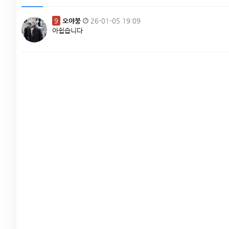
9
오야붕
26-01-05 19:09
아쉽습니다