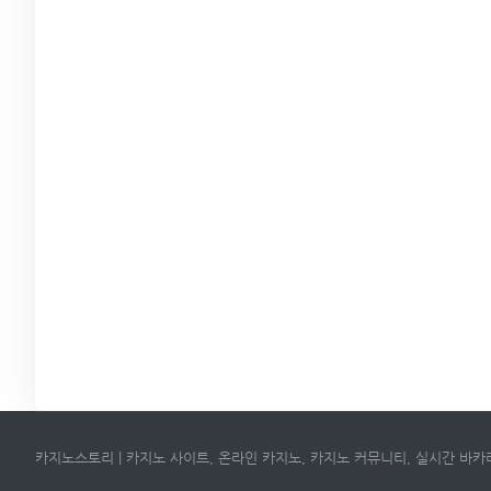
카지노스토리 | 카지노 사이트, 온라인 카지노, 카지노 커뮤니티, 실시간 바카라