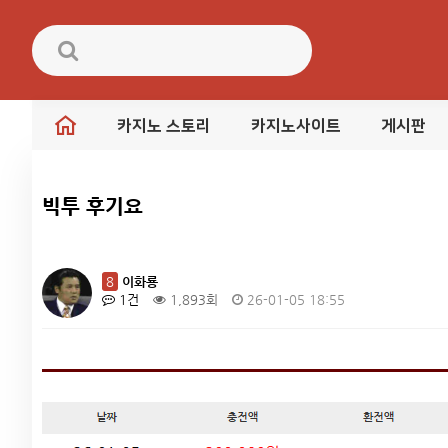
카지노 스토리
카지노사이트
게시판
빅투 후기요
8
이화룡
1건
1,893회
26-01-05 18:55