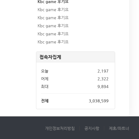
Kbc game 후기요
Kbc game 후기요
Kbc game 후기요
Kbc game 후기요
Kbc game 후기요
Kbc game 후기요
접속자집계
오늘
2,197
어제
2,322
최대
9,894
전체
3,038,599
개인정보처리방침
공지사항
제휴/파트너