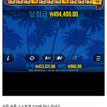
빅투 슬롯 소소하게 500배 하나 주네요