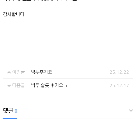
감사합니다
이전글
빅투후기요
25.12.22
다음글
빅투 슬롯 후기요 ㅜ
25.12.17
댓글
0