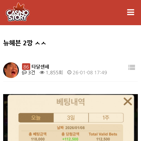
뉴헤븐 2깡 ㅅㅅ
86
타달센세
3건
1,855회
26-01-08 17:49