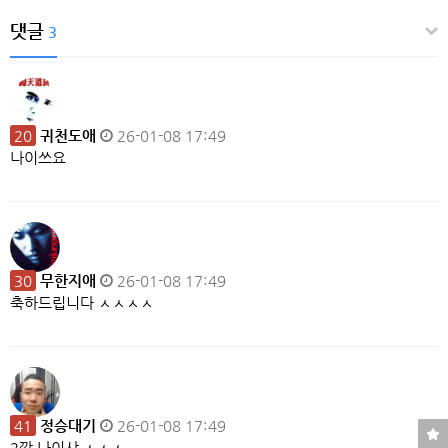
댓글
3
20
귀천도애
26-01-08 17:49
나이쓰요
30
무한지애
26-01-08 17:49
축하드립니다 ㅅㅅㅅㅅ
41
정승대기
26-01-08 17:49
2깡 나이샤 ㅅㅅㅅ