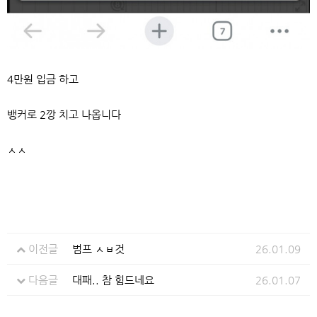
4만원 입금 하고
뱅커로 2깡 치고 나옵니다
ㅅㅅ
이전글
범프 ㅅㅂ것
26.01.09
다음글
대패.. 참 힘드네요
26.01.07