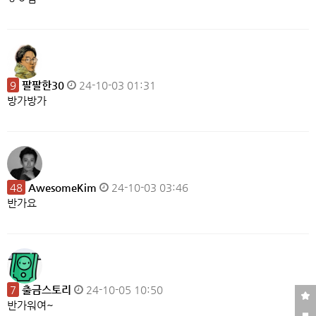
9
팔팔한30
24-10-03 01:31
방가방가
48
AwesomeKim
24-10-03 03:46
반가요
7
출금스토리
24-10-05 10:50
반가워여~