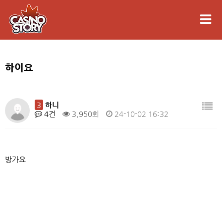
하이요
3
하니
4건
3,950회
24-10-02 16:32
방가요