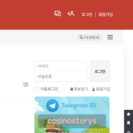
로그인
회원가입
트
자동로그인
정보찾기
회원가입