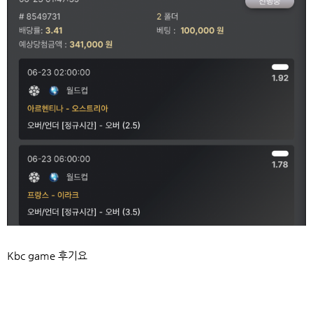
Kbc game 후기요