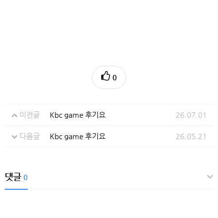
0
이전글
Kbc game 후기요
26.07.01
다음글
Kbc game 후기요
26.05.21
댓글
0