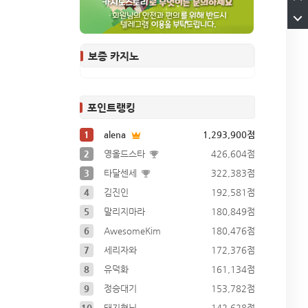
보증 카지노
포인트랭킹
1
alena
1,293,900점
2
영올드스타
426,604점
3
타달센세
322,383점
4
김진인
192,581점
5
말리지마라
180,849점
6
AwesomeKim
180,476점
7
세리자와
172,376점
8
유덕화
161,134점
9
정승대기
153,782점
10
돼지형님
142,628점