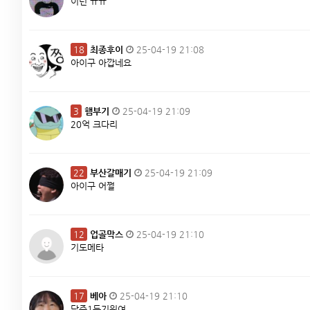
이런 ㅠㅠ
18
최종후이
25-04-19 21:08
아이구 아깝네요
3
햄부기
25-04-19 21:09
20억 크다리
22
부산갈매기
25-04-19 21:09
아이구 어쩔
12
업골막스
25-04-19 21:10
기도메타
17
베아
25-04-19 21:10
담주1등기원여