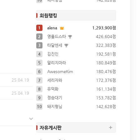
회원랭킹
1
alena
1,293,900점
2
영올드스타
426,604점
3
타달센세
322,383점
4
김진인
192,581점
5
말리지마라
180,849점
6
AwesomeKim
180,476점
25.04.19
7
세리자와
172,376점
8
유덕화
161,134점
25.04.19
9
정승대기
153,782점
10
돼지형님
142,628점
자유게시판