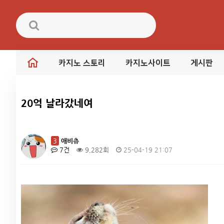
카지노 스토리
카지노사이트
게시판
20억 날라갔네여
3
애비츄
7건
9,282회
25-04-19 21:07