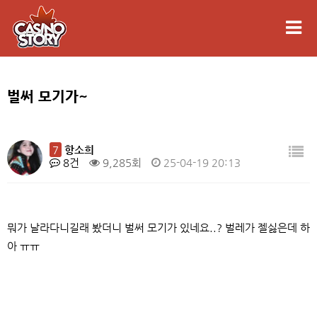
벌써 모기가~
7
항소희
8건
9,285회
25-04-19 20:13
뭐가 날라다니길래 봤더니 벌써 모기가 있네요..? 벌레가 젤싫은데 하
아 ㅠㅠ