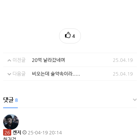
4
이전글
20억 날라갔네여
25.04.19
다음글
비오는데 술약속이라.....
25.04.19
댓글
8
26
켄지
25-04-19 20:14
허거걱