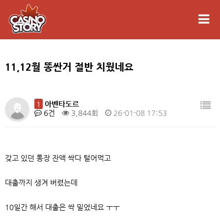
11,12월 똥싼거 절반 치웠네요
1
아벤타도르
6건
3,844회
26-01-08 17:53
갖고 있던 통장 잔액 싹다 털어먹고
대출까지 생겨 버렸는데
10일간 해서 대출은 싹 밀었네요 ㅜㅜ