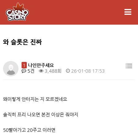
와 슬롯은 진짜
1
나인만주세요
5건
3,488회
26-01-08 17:53
왜이렇게 안터지는 지 모르겠네요
솔직히 프리 나오면 본전 이상은 줘야지
50빨아가고 20주고 이러면