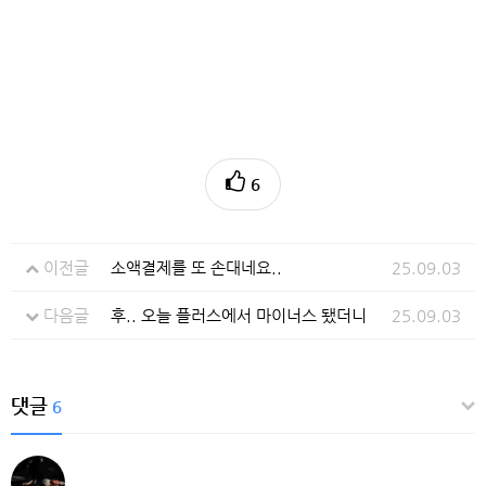
6
이전글
소액결제를 또 손대네요..
25.09.03
다음글
후.. 오늘 플러스에서 마이너스 됐더니
25.09.03
댓글
6