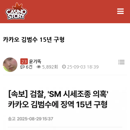
카카오 김범수 15년 구형
23
윤기뜩
6건
5,892회
25-09-03 18:39