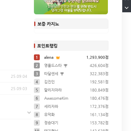
보증 카지노
포인트랭킹
1
alena
1,293,900점
2
영올드스타
426,604점
3
타달센세
322,383점
25.09.04
4
김진인
192,581점
25.09.03
5
말리지마라
180,849점
6
AwesomeKim
180,476점
7
세리자와
172,376점
8
유덕화
161,134점
9
정승대기
153,782점
10
돼지형님
142,628점