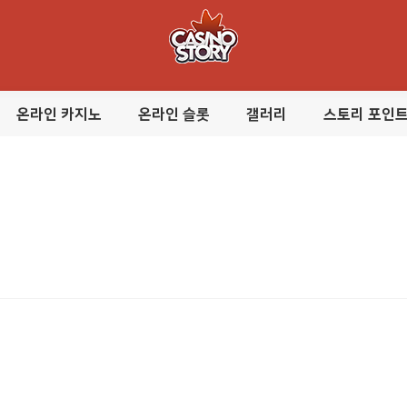
온라인 카지노
온라인 슬롯
갤러리
스토리 포인