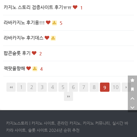
카지노 스토리 검증사이트 후기ㅠㅠ
1
라바카지노 후기용!!!
5
라바카지누 후기데스
팝콘슬롯 후기
2
잭팟을향해
4
1
2
3
4
5
6
7
8
10
9
카지노스토리 | 카지노 사이트, 온라인 카지노, 카지노 커뮤니티, 실시간 바
카라 사이트, 슬롯 사이트 2024년 순위 추천