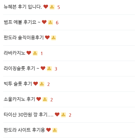
뉴헤븐 후기 입니다.
5
범프 에볼 후기요 ~
6
판도라 솔직이용후기
라바카지노
1
라이징슬롯 후기 ~
3
빅투 슬롯 후기
2
소울카지노 후기
2
타이산 30만원 깡 후기....
2
판도라 사이트 후기용