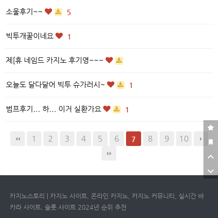
소울후기~~
5
빅투개꿀이네요
1
제[휴 네임드 카지노 후기영~~~
오늘도 달다달어 빅투 슈가러시~
1
범프후기... 하... 이거 실환가요
1
1
2
3
4
5
6
8
9
10
7
카지노스토리 | 카지노 사이트, 온라인 카지노, 카지노 커뮤니티, 실시간 바
카라 사이트, 슬롯 사이트 2024년 순위 추천