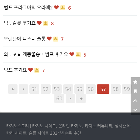
범프 프라그마틱 오라매2
6
빅투슬롯 후기요
8
오랜만에 디즈니 슬롯
7
와.. ㅆㅂ 개똥쭐승!! 범프 후기요
5
범프 후기요
7
51
52
53
54
55
56
58
59
57
60
카지노스토리 | 카지노 사이트, 온라인 카지노, 카지노 커뮤니티, 실시간 바
카라 사이트, 슬롯 사이트 2024년 순위 추천