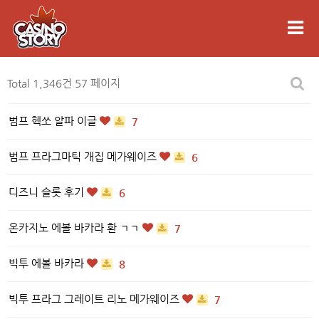
Total 1,346건
57 페이지
범프 헥쏘 알파 이글
7
범프 프라그마틱 개집 메가웨이즈
6
디즈니 슬롯 후기
6
온카지노 에볼 바카라 환 ㄱㄱ
7
빅투 에볼 바카라
8
빅투 프라그 그레이트 리노 메가웨이즈
7